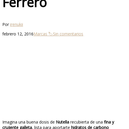
Ferrero
Por
irenukii
febrero 12, 2016
Marcas 🏷
Sin comentarios
Imagina una buena dosis de
Nutella
recubierta de una
fina y
crujiente galleta
, lista para aportarte
hidratos de carbono