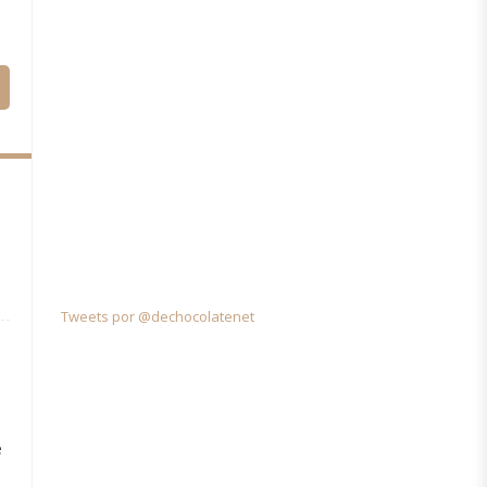
Tweets por @dechocolatenet
e