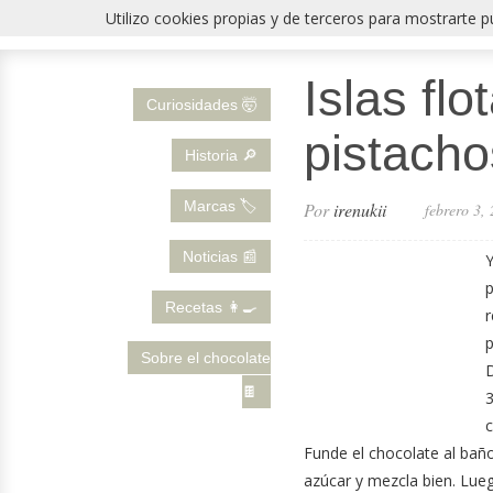
Utilizo cookies propias y de terceros para mostrarte 
De Chocolate
HOME
Islas fl
Curiosidades 🤯
pistacho
Historia 🔎
Marcas 🏷
Por
irenukii
febrero 3,
Noticias 📰
Y
p
Recetas 👩‍🍳
r
p
Sobre el chocolate
D
🍫
3
c
Funde el chocolate al baño
azúcar y mezcla bien. Luego