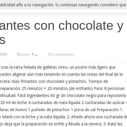
publicidad afín a tu navegación. Si continúas navegando considero que
otantes con chocolate y
s
 2020
Recetas 👩‍🍳
Sin comentarios
 tras la tarta helada de galletas Oreo, un postre más ligero que
uedes aligerar aún más teniendo en cuenta las notas del final de la
eceta: islas flotantes con chocolate y pistachos. Tiempo de
reparación: 25 minutos + 20 minutos (de enfriado) Para: 8 personas
ificultad: Fácil Ingredientes 60 gr de chocolate negro para repostería
20 ml de leche 4 cucharadas de nata líquida 2 cucharadas de azúcar 
laras de huevo 1 puñado de pistachos 1 pizca de sal Preparación 1.
 María con la leche y la nata líquida. 2. Añade ahora una cucharada d
 deja que la preparación se enfríe y llévala a la nevera. 3. Bate las