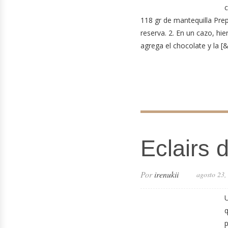
c
118 gr de mantequilla Pre
reserva. 2. En un cazo, hie
agrega el chocolate y la [&
Eclairs 
Por
irenukii
agosto 23,
U
q
p