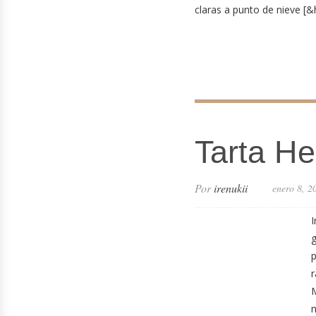
claras a punto de nieve [&h
Tarta He
Por
irenukii
enero 8, 2
I
g
p
r
M
n