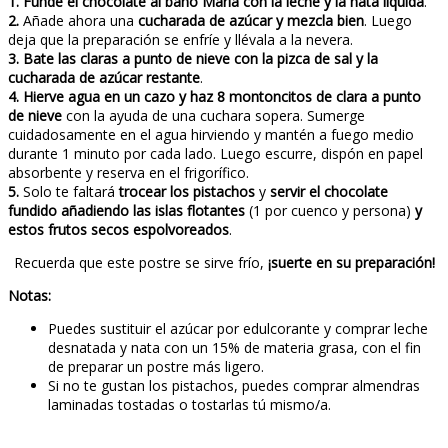
1. Funde el chocolate al baño María con la leche y la nata líquida
.
2.
Añade ahora una
cucharada de azúcar y mezcla bien
. Luego
deja que la preparación se enfríe y llévala a la nevera.
3. Bate las claras a punto de nieve con la pizca de sal y la
cucharada de azúcar restante
.
4. Hierve agua en un cazo y haz 8 montoncitos de clara a punto
de nieve
con la ayuda de una cuchara sopera. Sumerge
cuidadosamente en el agua hirviendo y mantén a fuego medio
durante 1 minuto por cada lado. Luego escurre, dispón en papel
absorbente y reserva en el frigorífico.
5.
Solo te faltará
trocear los pistachos
y
servir el chocolate
fundido añadiendo las islas flotantes
(1 por cuenco y persona)
y
estos frutos secos espolvoreados
.
Recuerda que este postre se sirve frío,
¡suerte en su preparación!
Notas:
Puedes sustituir el azúcar por edulcorante y comprar leche
desnatada y nata con un 15% de materia grasa, con el fin
de preparar un postre más ligero.
Si no te gustan los pistachos, puedes comprar almendras
laminadas tostadas o tostarlas tú mismo/a.