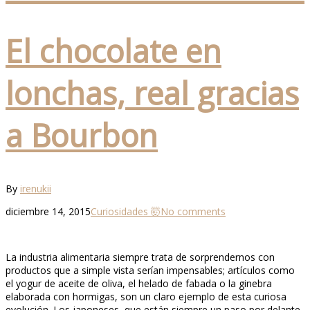
El chocolate en
lonchas, real gracias
a Bourbon
By
irenukii
diciembre 14, 2015
Curiosidades 🤯
No comments
La industria alimentaria siempre trata de sorprendernos con
productos que a simple vista serían impensables; artículos como
el yogur de aceite de oliva, el helado de fabada o la ginebra
elaborada con hormigas, son un claro ejemplo de esta curiosa
evolución. Los japoneses, que están siempre un paso por delante