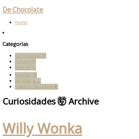
De Chocolate
Home
Categorías
Curiosidades 🤯
Historia 🔎
Marcas 🏷
Noticias 📰
Recetas 👩‍🍳
Sobre el chocolate 🍫
Curiosidades 🤯 Archive
Willy Wonka