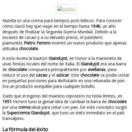
Nutella es una crema para tiempos post-bélicos. Para conocer
cómo nació hay que viajar en el tiempo hasta
1946
, un año
después de finalizar la Segunda Guerra Mundial. Debido a la
escasez de cacao y a su elevado precio, el pastelero
piamontés
Pietro Ferrero
inventó un nuevo producto que apenas
utilizaba
chocolate
.
A esta receta la bautizó
Giandujot
, en honor a la marioneta de
unas fiestas locales del norte de Italia. El
Giandujot
era una barra
de
chocolate
compuesta principalmente por
avellanas
, para
reducir el uso del
cacao
y el
azúcar
. Este
chocolate
se podía cortar
en pequeñas porciones para disfrutarlo en una rebanada de pan.
Era un producto asequible para cualquier bolsillo.
Dado que el ingenio del maestro repostero no tenía límites, en
1951
Ferrero tuvo la genial idea de cambiar la barra de
chocolate
por una
crema
ideal para untar con pan. De este concepto surgió
la
Supercrema Giandujot
, que tuvo un éxito inmediato en el país
transalpino.
La fórmula del éxito