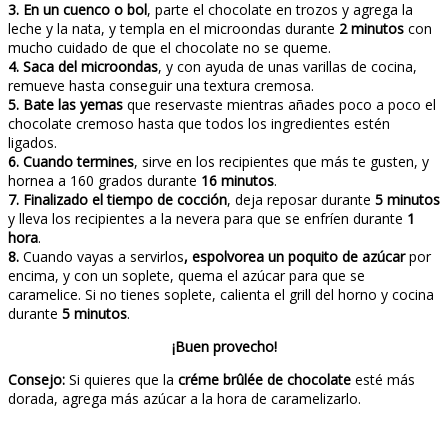
3.
En un cuenco o bol
, parte el chocolate en trozos y agrega la
leche y la nata, y templa en el microondas durante
2 minutos
con
mucho cuidado de que el chocolate no se queme.
4.
Saca del microondas
, y con ayuda de unas varillas de cocina,
remueve hasta conseguir una textura cremosa.
5.
Bate las yemas
que reservaste mientras añades poco a poco el
chocolate cremoso hasta que todos los ingredientes estén
ligados.
6.
Cuando termines
, sirve en los recipientes que más te gusten, y
hornea a 160 grados durante
16 minutos
.
7.
Finalizado el tiempo de cocción
, deja reposar durante
5 minutos
y lleva los recipientes a la nevera para que se enfríen durante
1
hora
.
8.
Cuando vayas a servirlos
, espolvorea un poquito de azúcar
por
encima, y con un soplete, quema el azúcar para que se
caramelice. Si no tienes soplete, calienta el grill del horno y cocina
durante
5 minutos
.
¡Buen provecho!
Consejo:
Si quieres que la
créme brûlée de chocolate
esté más
dorada, agrega más azúcar a la hora de caramelizarlo.