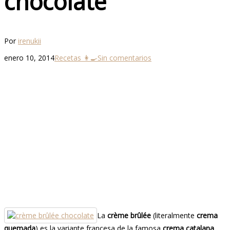
chocolate
Por
irenukii
enero 10, 2014
Recetas 👩‍🍳
Sin comentarios
La
crème brûlée
(literalmente
crema
quemada
) es la variante francesa de la famosa
crema catalana
,