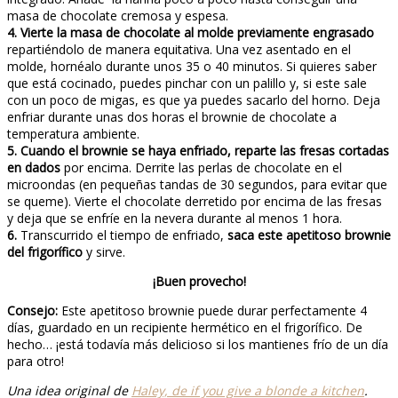
masa de chocolate cremosa y espesa.
4. Vierte la masa de chocolate al molde previamente engrasado
repartiéndolo de manera equitativa. Una vez asentado en el
molde, hornéalo durante unos 35 o 40 minutos. Si quieres saber
que está cocinado, puedes pinchar con un palillo y, si este sale
con un poco de migas, es que ya puedes sacarlo del horno. Deja
enfriar durante unas dos horas el brownie de chocolate a
temperatura ambiente.
5. Cuando el brownie se haya enfriado, reparte las fresas cortadas
en dados
por encima. Derrite las perlas de chocolate en el
microondas (en pequeñas tandas de 30 segundos, para evitar que
se queme). Vierte el chocolate derretido por encima de las fresas
y deja que se enfríe en la nevera durante al menos 1 hora.
6.
Transcurrido el tiempo de enfriado,
saca este apetitoso brownie
del frigorífico
y sirve.
¡Buen provecho!
Consejo:
Este apetitoso brownie puede durar perfectamente 4
días, guardado en un recipiente hermético en el frigorífico. De
hecho… ¡está todavía más delicioso si los mantienes frío de un día
para otro!
Una idea original de
Haley, de if you give a blonde a kitchen
.