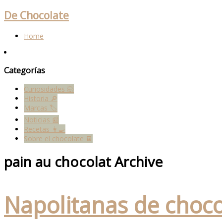
De Chocolate
Home
Categorías
Curiosidades 🤯
Historia 🔎
Marcas 🏷
Noticias 📰
Recetas 👩‍🍳
Sobre el chocolate 🍫
pain au chocolat Archive
Napolitanas de choco