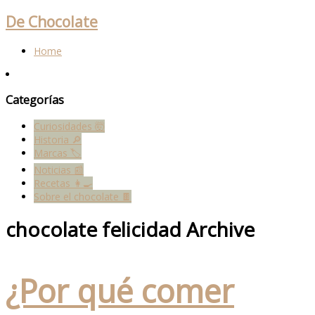
De Chocolate
Home
Categorías
Curiosidades 🤯
Historia 🔎
Marcas 🏷
Noticias 📰
Recetas 👩‍🍳
Sobre el chocolate 🍫
chocolate felicidad Archive
¿Por qué comer