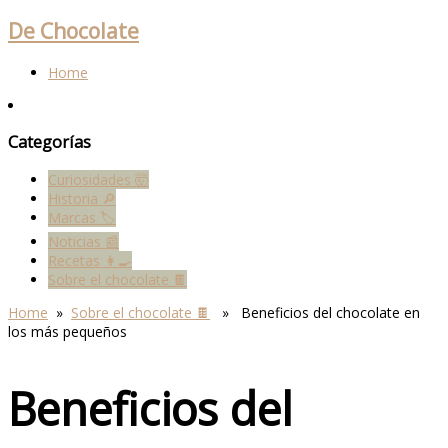
De Chocolate
Home
Categorías
Curiosidades 🤯
Historia 🔎
Marcas 🏷
Noticias 📰
Recetas 👩‍🍳
Sobre el chocolate 🍫
Home
»
Sobre el chocolate 🍫
» Beneficios del chocolate en
los más pequeños
Beneficios del