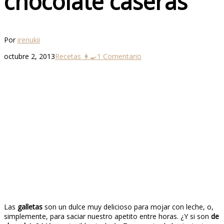
chocolate caseras
Por
irenukii
octubre 2, 2013
Recetas 👩‍🍳
1 Comentario
Las
galletas
son un dulce muy delicioso para mojar con leche, o,
simplemente, para saciar nuestro apetito entre horas. ¿Y si son
de